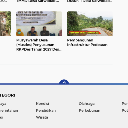
020
TMMD Desa Sarwodadi
Dusun II Desa Sarwodadi
Pejawaran
2020
Musyawarah Desa
Pembangunan
(Musdes) Penyusunan
Infrastruktur Pedesaan
RKPDes Tahun 2027 Desa
 2019
Sarwodadi
TEGORI
aya
Kondisi
Olahraga
Pe
erintahan
Pendidikan
Perkebunan
Pot
eo
Wisata