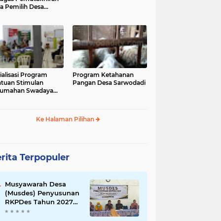
a Pemilih Desa
wodadi
ialisasi Program
Program Ketahanan
tuan Stimulan
Pangan Desa Sarwodadi
rumahan Swadaya
PS)
Ke Halaman Pilihan
rita Terpopuler
Musyawarah Desa
(Musdes) Penyusunan
RKPDes Tahun 2027
Desa Sarwodadi