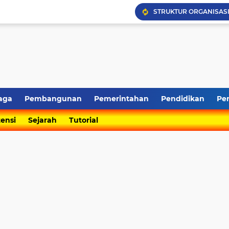
STRUKTUR ORGANISAS
Download Lagu Desa Sa
Pelepasan Dan Penyamb
Lounching Kembang Te
Pembangunan Infrastru
CARA INPUT DATA DI A
aga
Pembangunan
Pemerintahan
Pendidikan
Pe
Pembentukan Koperasi 
Kondisi Ruas Jalan Kab
ensi
Sejarah
Tutorial