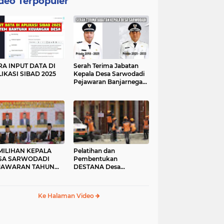
deo Terpopuler
RA INPUT DATA DI
Serah Terima Jabatan
IKASI SIBAD 2025
Kepala Desa Sarwodadi
Pejawaran Banjarnegara
Tahun 2025
MILIHAN KEPALA
Pelatihan dan
SA SARWODADI
Pembentukan
JAWARAN TAHUN
DESTANA Desa
24
Sarwodadi Pejawaran
Ke Halaman Video