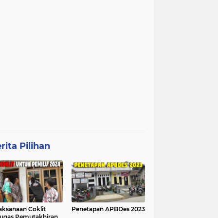
rita Pilihan
aksanaan Coklit
Penetapan APBDes 2023
ugas Pemutakhiran