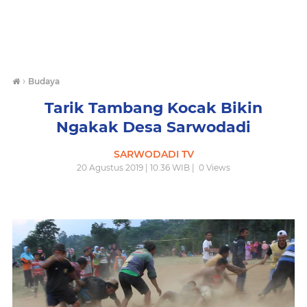
›
Budaya
Tarik Tambang Kocak Bikin
Ngakak Desa Sarwodadi
SARWODADI TV
20 Agustus 2019 | 10.36 WIB |
0
Views