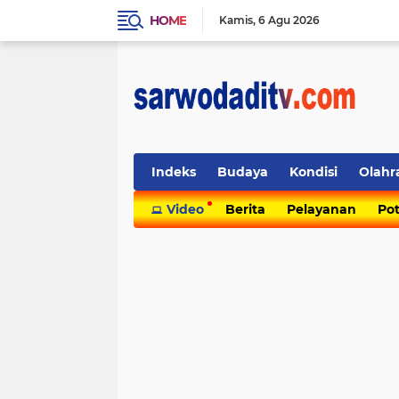
HOME
Kamis
6 Agu 2026
Indeks
Budaya
Kondisi
Olahr
Video
Berita
Pelayanan
Pot