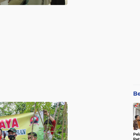
Be
Pel
Pet