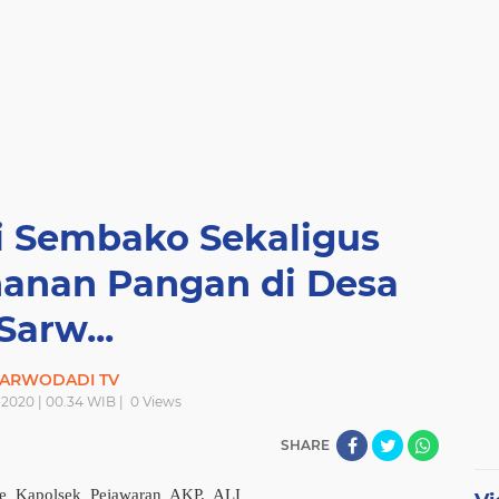
gi Sembako Sekaligus
hanan Pangan di Desa
Sarw...
ARWODADI TV
 2020 | 00.34 WIB |
0
Views
SHARE
le Kapolsek Pejawaran AKP. ALI