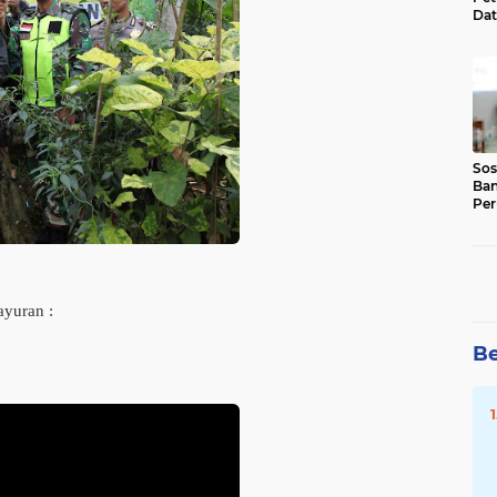
Dat
Sar
Sos
Ban
Pe
(BS
yuran :
Be