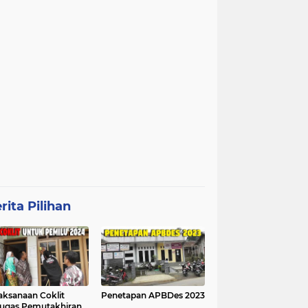
rita Pilihan
aksanaan Coklit
Penetapan APBDes 2023
ugas Pemutakhiran