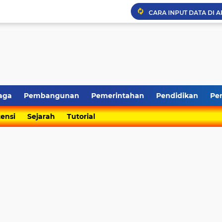
CARA INPUT DATA DI A
Pembentukan Koperasi 
Kondisi Ruas Jalan Kab
STRUKTUR ORGANISAS
Download Lagu Desa Sa
Pelepasan Dan Penyamb
aga
Pembangunan
Pemerintahan
Pendidikan
Pe
Lounching Kembang Te
ensi
Sejarah
Tutorial
Pembangunan Infrastru