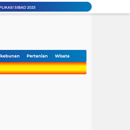
PLIKASI SIBAD 2025
Merah Putih Desa Sarwodadi
upaten Penghubung Antar Desa
I PEMERINTAH DESA
rwodadi Pejawaran Banjarnegara
utan Ketua TP-PKK Desa Sarwodadi Pejawaran
Serah Terima Jabatan Kepala Desa Sarwodadi Pejawaran Banjarnegara Tahun 2025
Musyawarah Desa (Musdes) Penyusunan RKPDes Tahun 2027 Desa Sarwodadi
rkebunan
Pertanian
Wisata
lur Pengembangan Bumdes
ktur Pedesaan