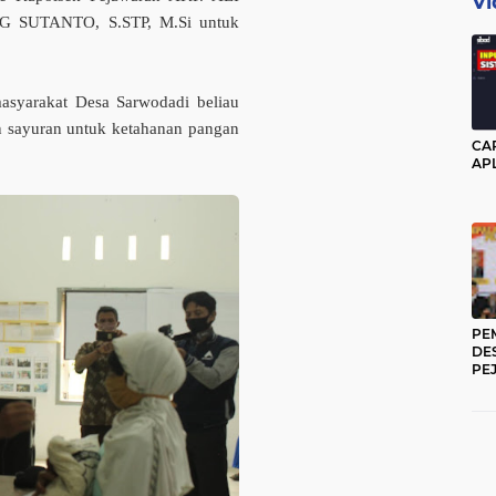
Vi
 SUTANTO, S.STP, M.Si untuk
syarakat Desa Sarwodadi beliau
n sayuran untuk ketahanan pangan
CA
APL
PE
DE
PE
20