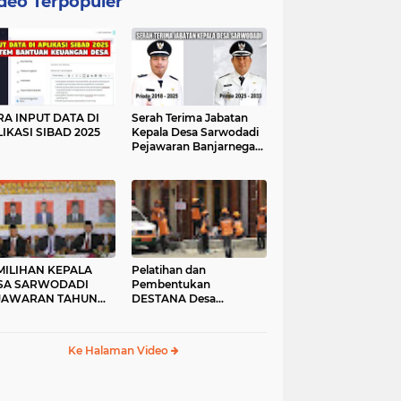
deo Terpopuler
RA INPUT DATA DI
Serah Terima Jabatan
IKASI SIBAD 2025
Kepala Desa Sarwodadi
Pejawaran Banjarnegara
Tahun 2025
MILIHAN KEPALA
Pelatihan dan
SA SARWODADI
Pembentukan
JAWARAN TAHUN
DESTANA Desa
24
Sarwodadi Pejawaran
Ke Halaman Video