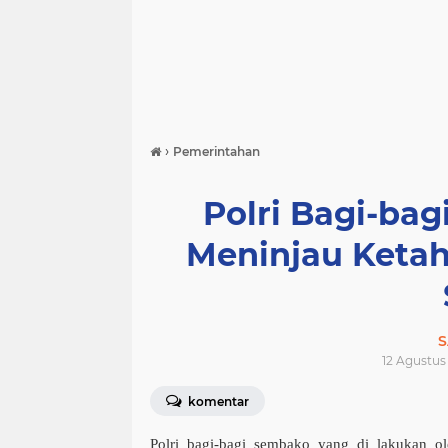
›
Pemerintahan
Polri Bagi-ba
Meninjau Keta
S
12 Agustus
komentar
Polri bagi-bagi sembako yang di lakukan o