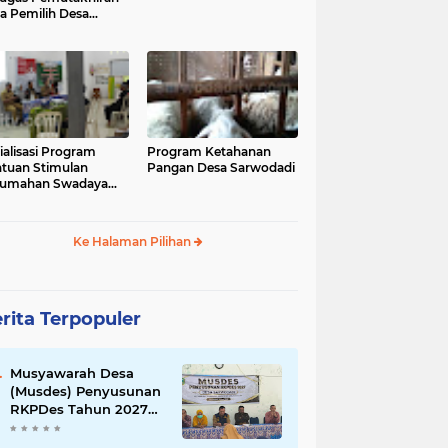
a Pemilih Desa
wodadi
ialisasi Program
Program Ketahanan
tuan Stimulan
Pangan Desa Sarwodadi
rumahan Swadaya
PS)
Ke Halaman Pilihan
rita Terpopuler
Musyawarah Desa
(Musdes) Penyusunan
RKPDes Tahun 2027
Desa Sarwodadi